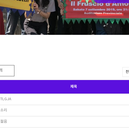
리
제목
TLGJA
소리
젊음