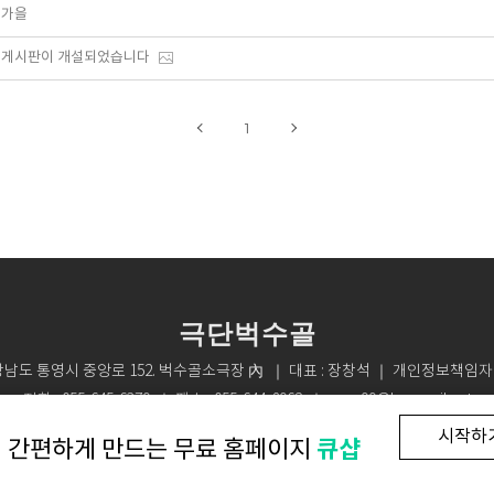
가을
게시판이 개설되었습니다
1
극단벅수골
 경상남도 통영시 중앙로 152. 벅수골소극장 內 ｜ 대표 : 장창석 ｜ 개인정보책임자 
전화 : 055-645-6379 ｜ 팩스 : 055-644-8962 ｜ asea99@hanmail.net
개인정보취급방침
이용약관
｜
｜
COPYRIGHT (C) LOGO. All Rights reserved
시작하
큐샵
간편하게 만드는
무료
홈페이지