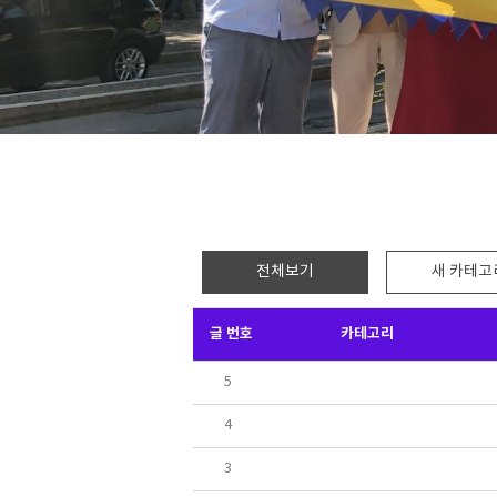
전체보기
새 카테고
글 번호
카테고리
5
4
3