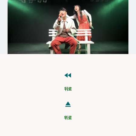
fast_rewind
뒤로
eject
위로