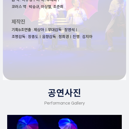
남 역 : 이규성ㅣ여 역 : 주재희ㅣ
코러스 역 : 박승규, 이상철, 조준희
제작진
기획&조연출 : 제상아ㅣ무대감독 : 장영석ㅣ
조명감독 : 장종도ㅣ음향감독 : 정희경ㅣ진행 : 김지아
공연사진
Performance Gallery