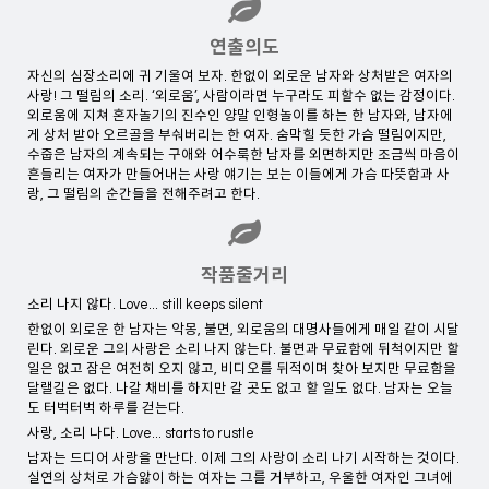
연출의도
자신의 심장소리에 귀 기울여 보자. 한없이 외로운 남자와 상처받은 여자의
사랑! 그 떨림의 소리. ‘외로움’, 사람이라면 누구라도 피할수 없는 감정이다.
외로움에 지쳐 혼자놀기의 진수인 양말 인형놀이를 하는 한 남자와, 남자에
게 상처 받아 오르골을 부숴버리는 한 여자. 숨막힐 듯한 가슴 떨림이지만,
수줍은 남자의 계속되는 구애와 어수룩한 남자를 외면하지만 조금씩 마음이
흔들리는 여자가 만들어내는 사랑 얘기는 보는 이들에게 가슴 따뜻함과 사
랑, 그 떨림의 순간들을 전해주려고 한다.
작품줄거리
소리 나지 않다. Love... still keeps silent
한없이 외로운 한 남자는 악몽, 불면, 외로움의 대명사들에게 매일 같이 시달
린다. 외로운 그의 사랑은 소리 나지 않는다. 불면과 무료함에 뒤척이지만 할
일은 없고 잠은 여전히 오지 않고, 비디오를 뒤적이며 찾아 보지만 무료함을
달랠길은 없다. 나갈 채비를 하지만 갈 곳도 없고 할 일도 없다. 남자는 오늘
도 터벅터벅 하루를 걷는다.
사랑, 소리 나다. Love... starts to rustle
남자는 드디어 사랑을 만난다. 이제 그의 사랑이 소리 나기 시작하는 것이다.
실연의 상처로 가슴앓이 하는 여자는 그를 거부하고, 우울한 여자인 그녀에