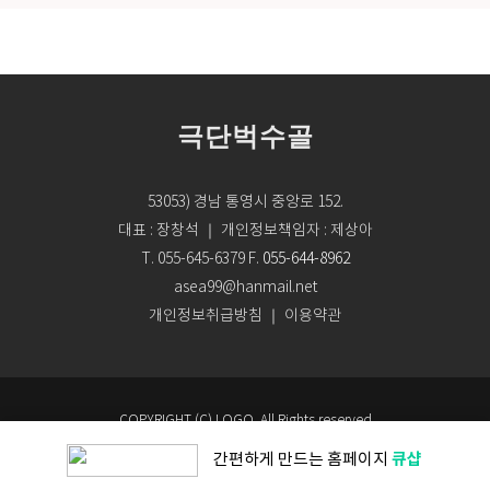
극단벅수골
53053) 경남 통영시 중앙로 152.
대표 : 장창석 ｜ 개인정보책임자 : 제상아
T. 055-645-6379
F.
055-644-8962
asea99@hanmail.net
개인정보취급방침
이용약관
｜
COPYRIGHT (C) LOGO. All Rights reserved
Powerd by BSG
큐샵
간편하게 만드는
홈페이지