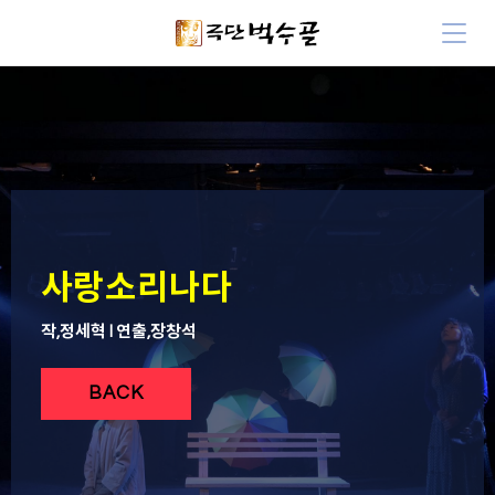
사랑소리나다
작,정세혁 l 연출,장창석
BACK