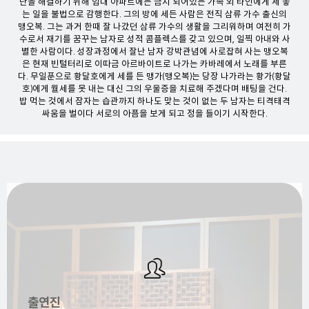
난을 해결하기 위해 임대 아파트에는 금지 되어있는 가족 외 타인에게 세 놓
는 일을 불법으로 감행한다. 그의 방에 세든 사람은 전직 삼류 가수 출신의
맹오복. 그는 과거 한때 잘 나갔던 삼류 가수의 생활을 그리워하며 여전히 가
수로서 재기를 꿈꾸는 남자로 성적 콤플렉스를 갖고 있으며, 일찍 아내와 사
별한 사람이다. 성장과정에서 잘난 남자 강박관념에 사로잡혀 사는 맹오복
은 현재 빈털터리로 이따금 아르바이트로 나가는 카바레에서 노래를 부른
다. 무일푼으로 황달호에게 세를 든 맹가(맹오복)는 당장 나가라는 황가(황달
호)에게 월세를 못 내는 대신 그의 우울증을 치료해 주겠다며 배팅을 건다.
밥 먹는 것에서 잠자는 습관까지 하나도 맞는 것이 없는 두 남자는 티격태격
싸움을 벌이다 서로의 아픔을 보게 되고 정을 들이기 시작한다.
출연진