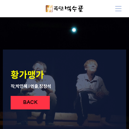
황가맹가
작,박인혜 l 연출,장창석
BACK