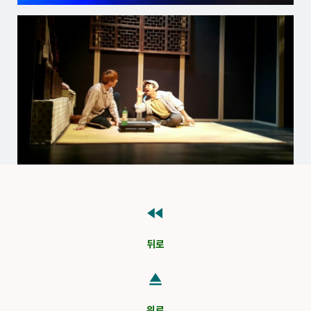
fast_rewind
뒤로
eject