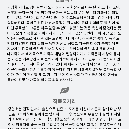
고령화 시대로 접어들면서 노인 문제가 사회문제로 대두 된 지 오래고 노년,
노후의 문제는 아무도 피하지 못하는 오늘날의 우리 모두의 자화상이 되었
다. 노년의 가난은, 같은 가난이라도 더욱 고통스러우며 고독감은 생각보다
심각해진다. 육체도 건강하고 재정적인 뒷받침이 된다 하더라도 할 일이 없
다면 무료함의 고통은 이루 말할 수 없다. 늙었다는 것은 육신이 닳았다는 뜻
이다. 오래 사용했으니 여기저기 고장이 나는 것은 당연하고 이 세상 모든 노
인들이 공통으로 가지고 있는 노인병이다. 황가맹가 작품을 통해 두 독거노
인의 다양한 경험과 삶의 독특한 개성을 정겹고 따뜻한 미소가 촉촉하게 번
져나가는 감동의 물결을 선사할 것이며... 산업화의 물결 속에 우리 사회는
대가족에서 핵가족으로 가족의 개념이 변형되어가고 가족들의 사랑이 뭉치
는 가정은 거주공간으로 전략되어 가족이 해체되고 개인주의가 팽배해지면
서 절대고독의 시대를 살아가고 있다. 해체된 가족들의 위상을 되찾는 것은
정신적 문화가 다시 부활하지 않는다면 어떠한 사회복지실현도 불가능할 것
이다. 가족이 건강할 때 그 가족이 모여 이룬 사회가 건강하기에 이 연극을
통하여 진정한 가족의 의미를 되찾고자 한다.
작품줄거리
황달호는 전직 면서기 출신으로 신혼 초 자기를 배신하고 딸과 함께 떠난 부
인을 그리워하며 살아가는 남자이다. 그 후 독신으로 우울증과 강박에 시달
리며 살아가던 그는 결국 직장생활도 못하고, 현재는 13평 영구 임대 아파트
에서 폐휴지를 줍는 등의 부업을 하며 근근히 살아가고 있다. 황달호는 경제