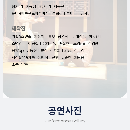
황가 역 : 이규성ㅣ맹가 역 : 박승규ㅣ
순미&야쿠르트아줌마 역 : 정희경ㅣ루비 역 : 김지아
제작진
기획&조연출 : 제상아ㅣ홍보 : 장영석ㅣ무대감독 : 허동진ㅣ
조명감독 : 이금철ㅣ음향감독 : 배철효ㅣ조명op : 김영환ㅣ
음향op : 김동진ㅣ분장 : 김채희ㅣ의상 : 김나라ㅣ
사진촬영&기록 : 장천석ㅣ진행 : 유순천, 최운용ㅣ
소품 : 양현
공연사진
Performance Gallery